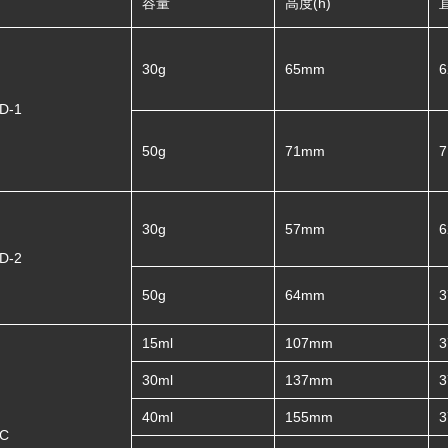
容量
高度(h)
30g
65mm
D-1
50g
71mm
30g
57mm
D-2
50g
64mm
15ml
107mm
30ml
137mm
40ml
155mm
C