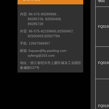
物品
内贸:
86-575-89289996，
89285726, 82500458,
89285728
FQ019
外贸:
86-575-82159665,82500457,
82500459,82507784
手机:
13567568457
邮箱:
fuquan@fq-packing.com
syfeng@163.com
地址：
浙江省绍兴市上虞区城东工业园区
FQ019
春澜路537号
FQ019