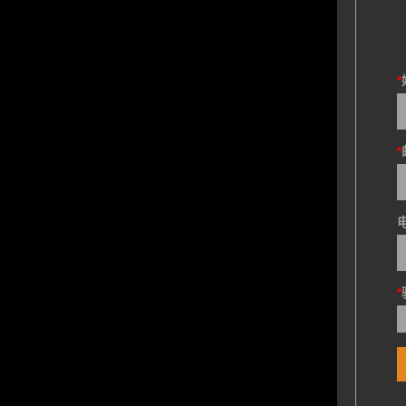
*
*
*