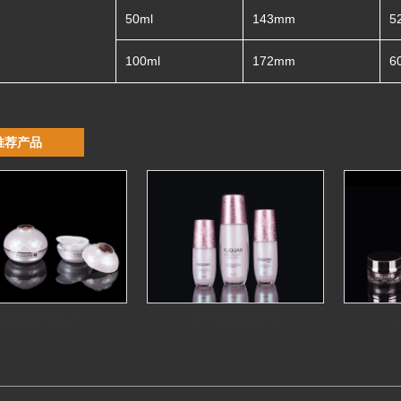
50ml
143mm
5
100ml
172mm
6
推荐产品
钻面碗形瓶系列
新开椭圆形系列