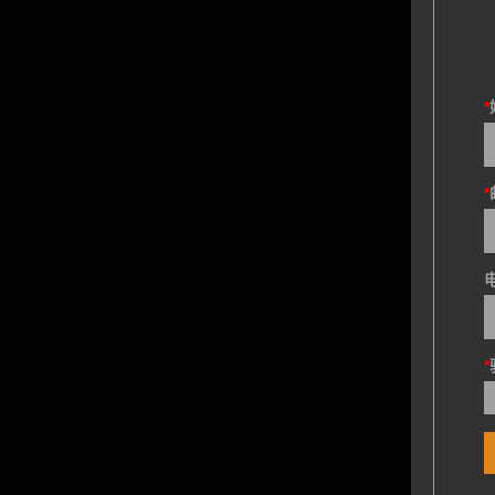
*
*
*