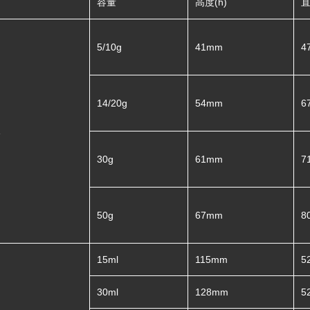
容量
高度(h)
直
5/10g
41mm
4
14/20g
54mm
6
30g
61mm
7
50g
67mm
8
15ml
115mm
5
30ml
128mm
5