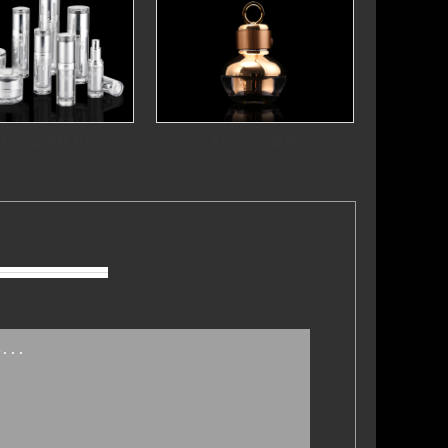
顶切面直圆瓶系列
FQ035按摩瓶