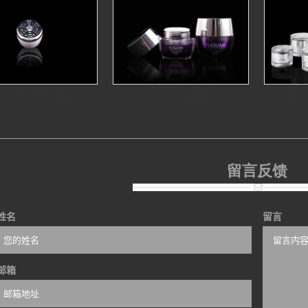
Q032眼霜真空瓶
FQ039A膏霜
厚
留言反馈
姓名
留言
邮箱