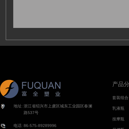
产品
套装组合
地址:
浙江省绍兴市上虞区城东工业园区春澜
乳液瓶
路537号
按摩瓶
电话:
86-575-89289996