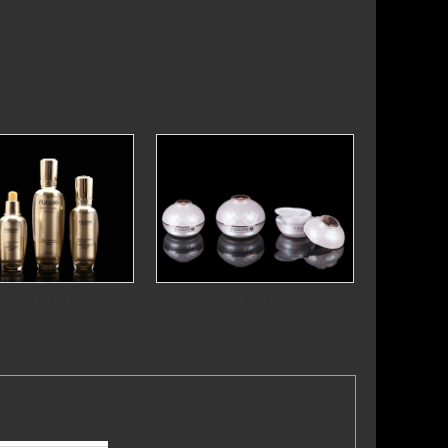
FQ01B乳液
钻面碗形瓶系列