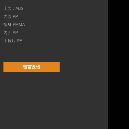
上盖：ABS
内盖:PP
瓶身:PMMA
内胆:PP
手拉片:PE
留言反馈