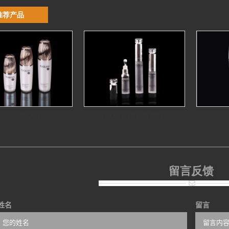
推荐产品
条形碗瓶系列
FQ032眼霜真空瓶
留言反馈
姓名
留言