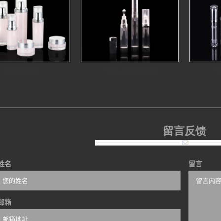
环圈直圆瓶
FQ032眼霜真空瓶
留言反馈
姓名
留言
邮箱