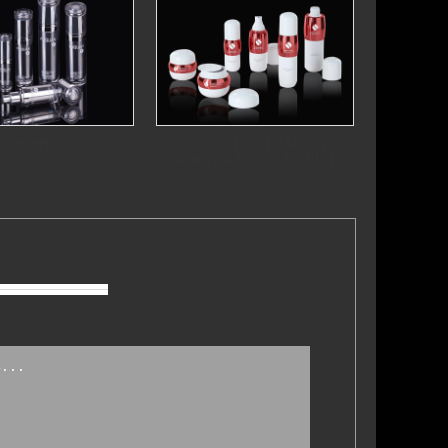
厚顶直圆瓶系列
DS-01 PETG ESSENCE
DROPPER BOTTLE SERIES